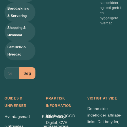
sæsonidéer
og små greb til
Borddækning
en
& Servering
hyggeligere
hverdag.
Shopping &
Økonomi
Familieliv &
Hverdag
Søg
GUIDES &
PRAKTISK
VIGTIGT AT VIDE
UNIVERSER
INFORMATION
Denne side
indeholder affiliate-
Udgiver:
BGGD
Hverdagsmad
Køkkenudstyr
links. Det betyder,
Digital, CVR
Grillguides
Terrassehygge