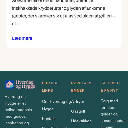
Solvarme fliser under fødderne, duften af
friskhakkede krydderurter og lyden af ankomne
gæster, der skænker sig et glas ved siden af grillen –
et…
Læs mere
HURTIGE
POPULÆRE
FØLG MED
LINKS
EMNER
& FÅ NYT
Hverdag og
Følg med
Om Hverdag og
Airfryer
Hygge er et
for idéer,
Hygge
online magasin
Gasgrill
guider og
med guides,
Kontakt
sæsoninspirati
Udekøkken
inspiration og
til hjem,