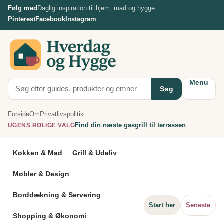
Spring
Følg med
Daglig inspiration til hjem, mad og hygge
til
Pinterest
Facebook
Instagram
indhold
Menu
Søg
Forside
Om
Privatlivspolitik
Find din næste gasgrill til terrassen
UGENS ROLIGE VALG
Køkken & Mad
Grill & Udeliv
Møbler & Design
Borddækning & Servering
Start her
Seneste
Shopping & Økonomi