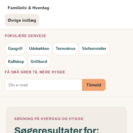
Familieliv & Hverdag
Øvrige indlæg
POPULÆRE GENVEJE
Gasgrill
Udekøkken
Termokrus
Stofservietter
Kaffekop
Grillbord
FÅ SMÅ GREB TIL MERE HYGGE
Tilmeld
SØGNING PÅ HVERDAG OG HYGGE
Søgeresultater for: