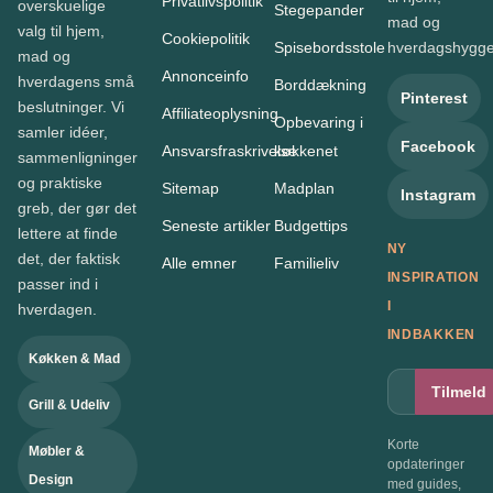
Privatlivspolitik
overskuelige
Stegepander
mad og
valg til hjem,
Cookiepolitik
Spisebordsstole
hverdagshygge
mad og
Annonceinfo
hverdagens små
Borddækning
Pinterest
beslutninger. Vi
Affiliateoplysning
Opbevaring i
samler idéer,
Facebook
Ansvarsfraskrivelse
køkkenet
sammenligninger
og praktiske
Sitemap
Madplan
Instagram
greb, der gør det
Seneste artikler
Budgettips
lettere at finde
NY
det, der faktisk
Alle emner
Familieliv
INSPIRATION
passer ind i
I
hverdagen.
INDBAKKEN
Køkken & Mad
Tilmeld
Grill & Udeliv
Korte
Møbler &
opdateringer
Design
med guides,