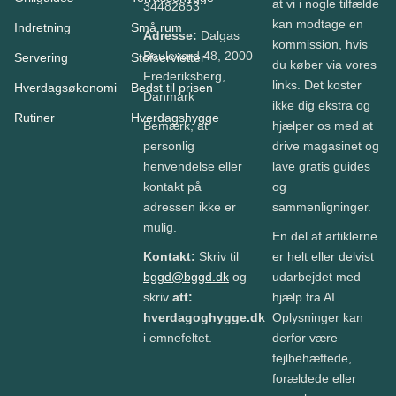
at vi i nogle tilfælde
34482853
kan modtage en
Indretning
Små rum
Adresse:
Dalgas
kommission, hvis
Boulevard 48, 2000
Servering
Stofservietter
du køber via vores
Frederiksberg,
links. Det koster
Hverdagsøkonomi
Bedst til prisen
Danmark
ikke dig ekstra og
Rutiner
Hverdagshygge
Bemærk, at
hjælper os med at
personlig
drive magasinet og
henvendelse eller
lave gratis guides
kontakt på
og
adressen ikke er
sammenligninger.
mulig.
En del af artiklerne
Kontakt:
Skriv til
er helt eller delvist
bggd@bggd.dk
og
udarbejdet med
skriv
att:
hjælp fra AI.
hverdagoghygge.dk
Oplysninger kan
i emnefeltet.
derfor være
fejlbehæftede,
forældede eller