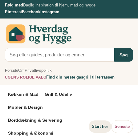
Spring
Følg med
Daglig inspiration til hjem, mad og hygge
til
Pinterest
Facebook
Instagram
indhold
Søg
Forside
Om
Privatlivspolitik
Find din næste gasgrill til terrassen
UGENS ROLIGE VALG
Køkken & Mad
Grill & Udeliv
Møbler & Design
Borddækning & Servering
Start her
Seneste
Shopping & Økonomi