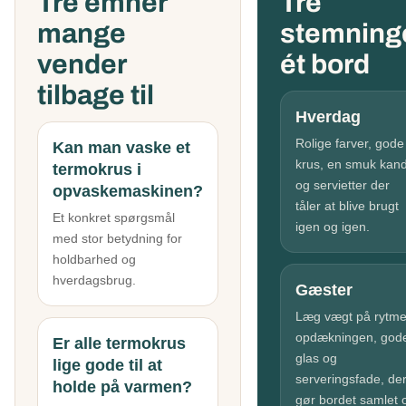
Tre emner
Tre
mange
stemninge
vender
ét bord
tilbage til
Hverdag
Rolige farver, gode
Kan man vaske et
krus, en smuk kan
termokrus i
og servietter der
opvaskemaskinen?
tåler at blive brugt
Et konkret spørgsmål
igen og igen.
med stor betydning for
holdbarhed og
hverdagsbrug.
Gæster
Læg vægt på rytme
opdækningen, god
Er alle termokrus
glas og
lige gode til at
serveringsfade, de
holde på varmen?
gør bordet samlet 